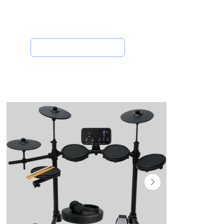
Onde Comprar
Inicio
/
All Products
/
Bateria Eletrônica Groove Drums Edg100 4 Pads 3 Pratos + Banco e Fone de Ouvido