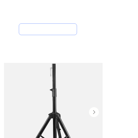
Onde Comprar
Inicio
/
All Products
/
Tripé Para Caixa De Som Retrátil Vtx Audio Vtx120 110cm